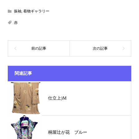
振袖
,
着物ギャラリー
赤
関連記事
仕立上)M
桐屋辻が花 ブルー